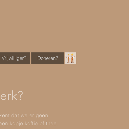
Vrijwilliger?
Doneren?
werk?
tekent dat we er geen
en kopje koffie of thee.