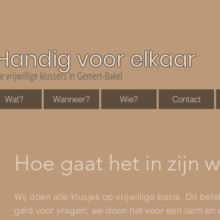
Handig voor elkaar
e vrijwillige klussers in Gemert-Bakel
Wat?
Wanneer?
Wie?
Contact
Hoe gaat het in zijn 
Wij doen alle klusjes op vrijwillige basis. Dit be
geld voor vragen; we doen het voor een lach en e