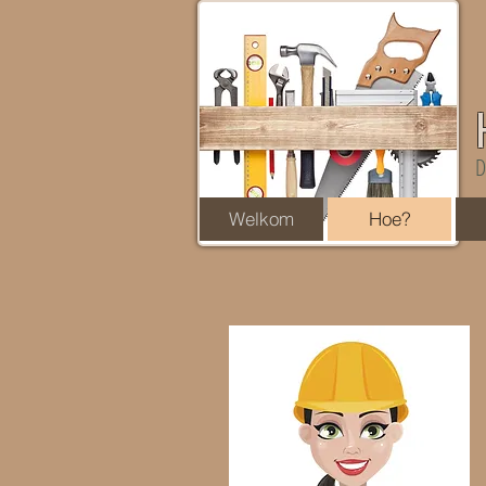
D
Welkom
Hoe?